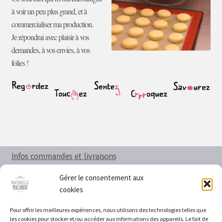
à voir un peu plus grand, et à
commercialiser ma production.
Je répondrai avec plaisir à vos
demandes, à vos envies, à vos
folies !
Infos commandes et livraisons
Mon compte
Gérer le consentement aux
cookies
Nous contacter
Pour offrir les meilleures expériences, nous utilisons des technologies telles que
les cookies pour stocker et/ou accéder aux informations des appareils. Le fait de