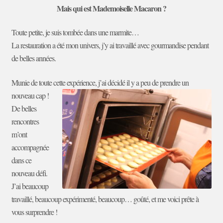
Mais qui est Mademoiselle Macaron ?
Toute petite, je suis tombée dans une marmite…
La restauration a été mon univers, j’y ai travaillé avec gourmandise pendant
de belles années.
Munie de toute cette expérience, j’ai décidé il y a peu de prendre un
nouveau cap !
De belles
rencontres
m’ont
accompagnée
dans ce
nouveau défi.
J’ai beaucoup
travaillé, beaucoup expérimenté, beaucoup… goûté, et me
voici prête à
vous surprendre !