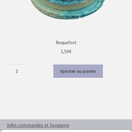
Roquefort
1,50
€
quantité
Ajouter au panier
de
Roquefort
Infos commandes et livraisons