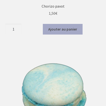
Chorizo pavot
1,50
€
quantité
Ajouter au panier
de
Chorizo
pavot